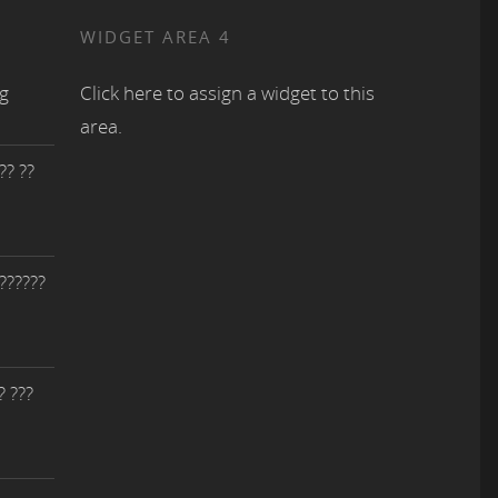
WIDGET AREA 4
ng
Click here to assign a widget to this
area.
?? ??
 ??????
? ???