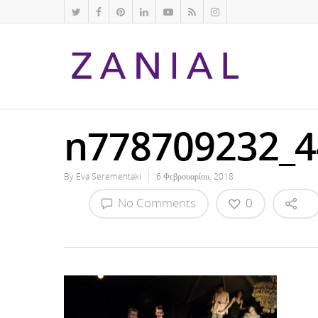
n778709232_4
By
Eva Serementaki
6 Φεβρουαρίου, 2018
No Comments
0