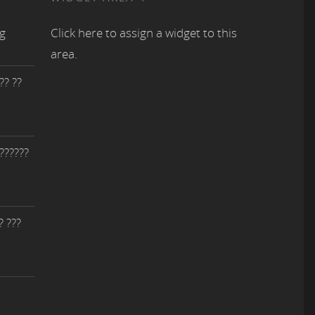
ng
Click here to assign a widget to this
area.
?? ??
 ??????
? ???