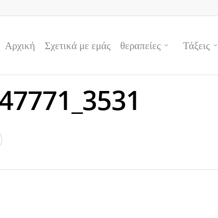
Αρχική
Σχετικά με εμάς
θεραπείες
Τάξεις
47771_3531