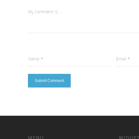
My comment is..
Name
*
Email
*
MENU
WIDGET